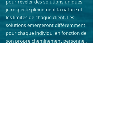
pour révéler des solutions uniques,
je respecte pleinement la nature et
les limites de chaque client. Les
solutions émergeront différemment
pour chaque individu, en fonction de
son propre cheminement personnel.
La stricte
confidentialité
des
échanges, l'écoute et le
respect
sont
garantis.
Ma pratique bénéficie d'une
supervision continue
à long terme
par
un analyste jungien et
superviseur de l'IAAP et de la Society
of Analytical Psychology (SAP) à
Londres