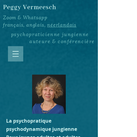
Peggy Vermeesch
Zoom & Whatsapp
français, anglais,
néerlandais
psychopraticienne
jungienne
auteure
&
conférencière
La psychopratique
psychodynamique jungienne