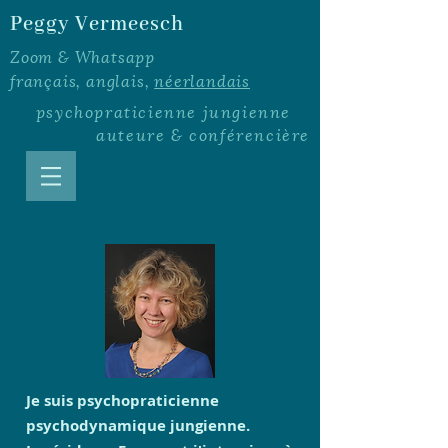
Peggy Vermeesch
Zoom & Whatsapp
français, anglais,
néerlandais
psychopraticienne
jungienne
auteure
&
conférencière
Je suis psychopraticienne
psychodynamique jungienne.